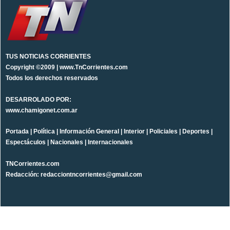
TUS NOTICIAS CORRIENTES
Copyright ©2009 | www.TnCorrientes.com
Todos los derechos reservados
DESARROLADO POR:
www.chamigonet.com.ar
Portada
|
Política
|
Información General
|
Interior
|
Policiales
|
Deportes
|
Espectáculos
|
Nacionales
|
Internacionales
TNCorrientes.com
Redacción: redacciontncorrientes@gmail.com