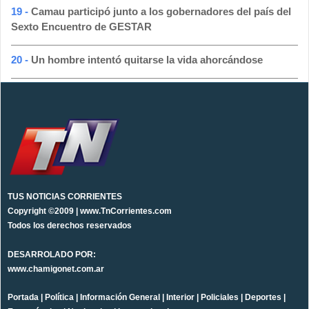
19 -
Camau participó junto a los gobernadores del país del
Sexto Encuentro de GESTAR
20 -
Un hombre intentó quitarse la vida ahorcándose
TUS NOTICIAS CORRIENTES
Copyright ©2009 | www.TnCorrientes.com
Todos los derechos reservados
DESARROLADO POR:
www.chamigonet.com.ar
Portada
|
Política
|
Información General
|
Interior
|
Policiales
|
Deportes
|