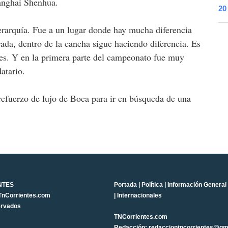
hanghai Shenhua.
20
rarquía. Fue a un lugar donde hay mucha diferencia
rada, dentro de la cancha sigue haciendo diferencia. Es
les. Y en la primera parte del campeonato fue muy
atario.
 refuerzo de lujo de Boca para ir en búsqueda de una
NTES
Portada
|
Política
|
Información General
TnCorrientes.com
|
Internacionales
ervados
TNCorrientes.com
Redacción: redacciontncorrientes@gm