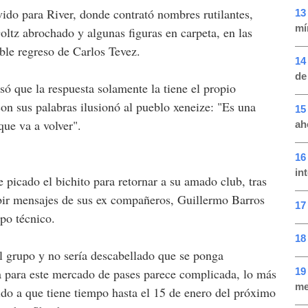
do para River, donde contrató nombres rutilantes,
13
mí
ltz abrochado y algunas figuras en carpeta, en las
ble regreso de Carlos Tevez.
14
de
ó que la respuesta solamente la tiene el propio
con sus palabras ilusionó al pueblo xeneize: "Es una
15
que va a volver".
ah
16
in
e picado el bichito para retornar a su amado club, tras
bir mensajes de sus ex compañeros, Guillermo Barros
17
rpo técnico.
18 
el grupo y no sería descabellado que se ponga
19
a para este mercado de pases parece complicada, lo más
me
ido a que tiene tiempo hasta el 15 de enero del próximo