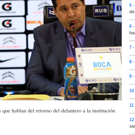
5 
de
6 
ha
7 -
8 -
9 -
10 
11 
s que hablan del retorno del delantero a la institución
12
si