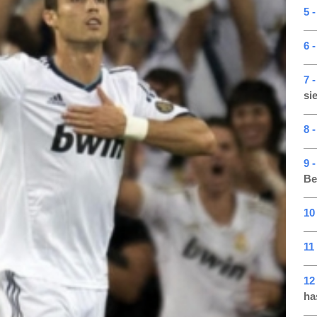
5 -
6 
7 
si
8 -
9 
Be
10 
11 
12
ha