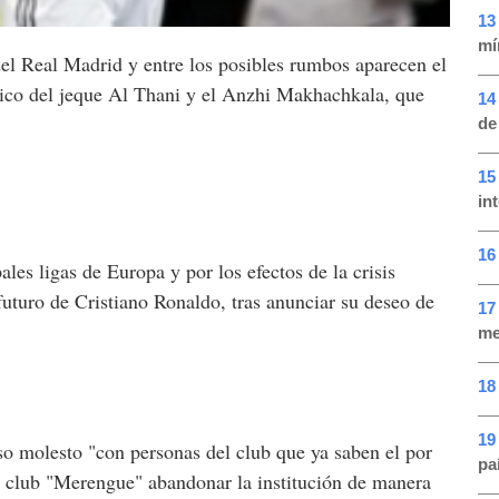
13
mí
el Real Madrid y entre los posibles rumbos aparecen el
mico del jeque Al Thani y el Anzhi Makhachkala, que
14
de
15
in
16
ales ligas de Europa y por los efectos de la crisis
futuro de Cristiano Ronaldo, tras anunciar su deseo de
17
me
18
19
luso molesto "con personas del club que ya saben el por
pa
el club "Merengue" abandonar la institución de manera