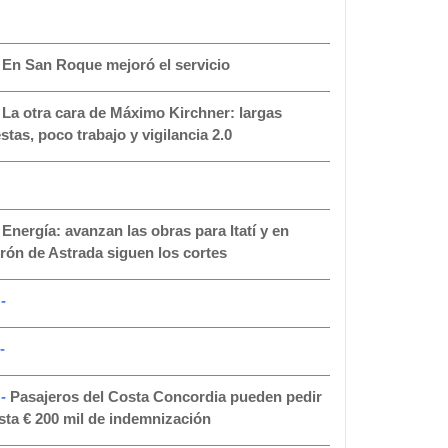
-
En San Roque mejoró el servicio
-
La otra cara de Máximo Kirchner: largas
estas, poco trabajo y vigilancia 2.0
-
Energía: avanzan las obras para Itatí y en
rón de Astrada siguen los cortes
-
-
 -
Pasajeros del Costa Concordia pueden pedir
sta € 200 mil de indemnización