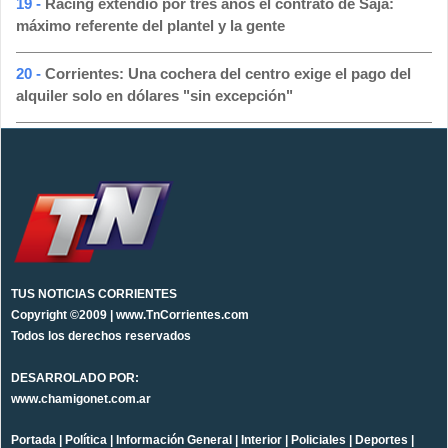
19 -
Racing extendió por tres años el contrato de Saja:
máximo referente del plantel y la gente
20 -
Corrientes: Una cochera del centro exige el pago del
alquiler solo en dólares "sin excepción"
TUS NOTICIAS CORRIENTES
Copyright ©2009 | www.TnCorrientes.com
Todos los derechos reservados
DESARROLADO POR:
www.chamigonet.com.ar
Portada
|
Política
|
Información General
|
Interior
|
Policiales
|
Deportes
|