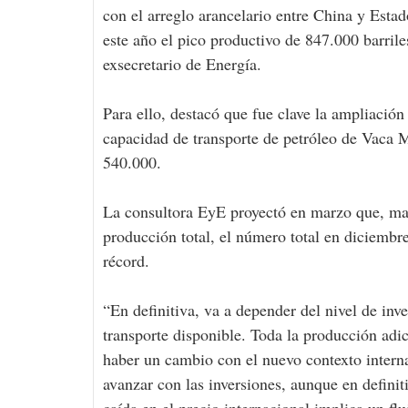
con el arreglo arancelario entre China y Esta
este año el pico productivo de 847.000 barril
exsecretario de Energía.
Para ello, destacó que fue clave la ampliació
capacidad de transporte de petróleo de Vaca M
540.000.
La consultora EyE proyectó en marzo que, man
producción total, el número total en diciembre
récord.
“En definitiva, va a depender del nivel de inv
transporte disponible. Toda la producción adi
haber un cambio con el nuevo contexto interna
avanzar con las inversiones, aunque en defini
caída en el precio internacional implica un flu