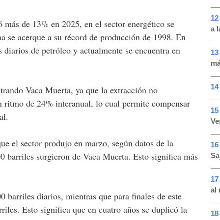
12
yó más de 13% en 2025, en el sector energético se
a 
na se acerque a su récord de producción de 1998. En
s diarios de petróleo y actualmente se encuentra en
13
má
14
strando Vaca Muerta, ya que la extracción no
n ritmo de 24% interanual, lo cual permite compensar
15
al.
Ve
que el sector produjo en marzo, según datos de la
16
 barriles surgieron de Vaca Muerta. Esto significa más
Sa
17
al
barriles diarios, mientras que para finales de este
riles. Esto significa que en cuatro años se duplicó la
18