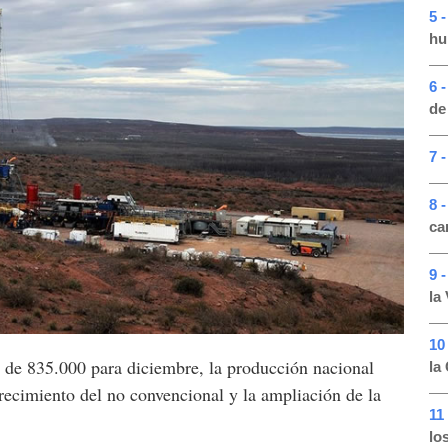
5 
hu
6 
de
7 
8 
ca
9 
la
10
n de 835.000 para diciembre, la producción nacional
la
 crecimiento del no convencional y la ampliación de la
11
lo