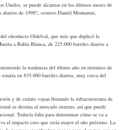
dos Unidos, se puede alcanzar en los últimos meses de
es diarios de 1998?, sostuvo Daniel Montamat,
n del oleoducto Oldelval, que más que duplicó la
uerta a Bahía Blanca, de 225.000 barriles diarios a
teniendo la tendencia del último año en términos de
 estaría en 835.000 barriles diarios, muy cerca del
ersión y de cuánto vayan llenando la infraestructura de
cional se destina al mercado externo, así que puede
cional. Todavía falta para determinar cómo se va a
tiva el impacto creo que sería mayor el año próximo. La
jo de ingresos significativo menor para el sector, que en