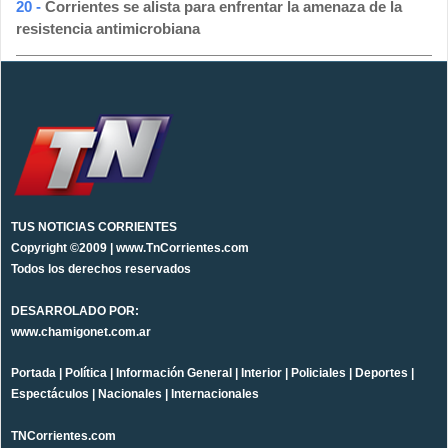
20 -
Corrientes se alista para enfrentar la amenaza de la
resistencia antimicrobiana
TUS NOTICIAS CORRIENTES
Copyright ©2009 | www.TnCorrientes.com
Todos los derechos reservados
DESARROLADO POR:
www.chamigonet.com.ar
Portada
|
Política
|
Información General
|
Interior
|
Policiales
|
Deportes
|
Espectáculos
|
Nacionales
|
Internacionales
TNCorrientes.com