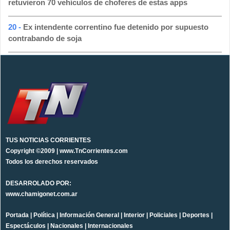
retuvieron 70 vehículos de choferes de estas apps
20 -
Ex intendente correntino fue detenido por supuesto
contrabando de soja
TUS NOTICIAS CORRIENTES
Copyright ©2009 | www.TnCorrientes.com
Todos los derechos reservados
DESARROLADO POR:
www.chamigonet.com.ar
Portada
|
Política
|
Información General
|
Interior
|
Policiales
|
Deportes
|
Espectáculos
|
Nacionales
|
Internacionales