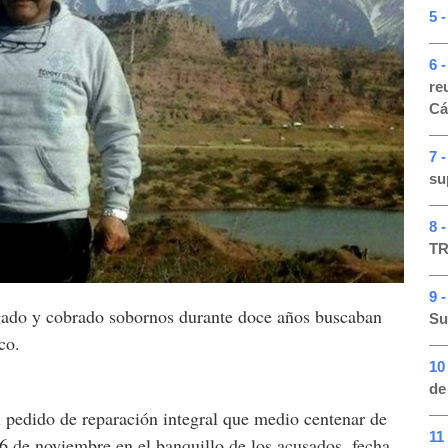
5 -
6 
re
Cá
7 
su
8 
TR
9 
gado y cobrado sobornos durante doce años buscaban
Su
co.
10
de
 pedido de reparación integral que medio centenar de
11
 6 de noviembre en el banquillo de los acusados, fecha