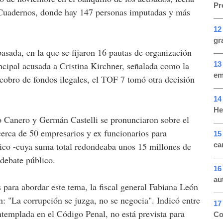
Pr
os Cuadernos, donde hay 147 personas imputadas y más
12
gr
asada, en la que se fijaron 16 pautas de organización
13
ncipal acusada a Cristina Kirchner, señalada como la
em
l cobro de fondos ilegales, el TOF 7 tomó otra decisión
14
He
 Canero y Germán Castelli se pronunciaron sobre el
cerca de 50 empresarios y ex funcionarios para
15
ca
ico -cuya suma total redondeaba unos 15 millones de
 debate público.
16
au
 para abordar este tema, la fiscal general Fabiana León
n: "La corrupción se juzga, no se negocia". Indicó entre
17
ntemplada en el Código Penal, no está prevista para
Co