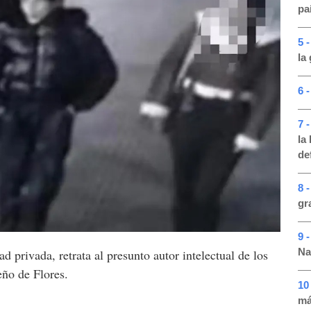
pa
5 
la
6 
7 
la
de
8 
gr
9 
Na
 privada, retrata al presunto autor intelectual de los
eño de Flores.
10
má