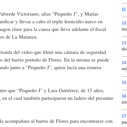
11
alverde Victoriano, alias “Pequeño J”, y Matías
ificar y llevar a cabo el triple femicidio narco en
12
agen clave para la causa que lleva adelante el fiscal
lo
ios de La Matanza.
13
do
xtraída del video que filmó una cámara de seguridad
lio del barrio porteño de Flores. En la misma se puede
14
ando junto a “Pequeño J”, quien lucía una remera
mí
15
ntro que “Pequeño J” y Lara Gutiérrez, de 15 años,
16
en el cual también participaron un ladero del presunto
in
17
 la acompañara al barrio de Flores para encontrarse con
pa