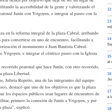
ilitando la accesibilidad de la gente y valorizando el
12
atonal Junín con Yrigoyen, e integrar al paseo con la
13
má
 en la reforma integral de la plaza Cabral, arribando
14
o para convertirse en uno de encuentro, facilitando a
Sa
alorización el monumento a Juan Bautista Cabral.
 Yrigoyen, e integrar el céntrico paseo con la Iglesia
15
al
l recorrido peatonal que hace Junín, con otro recorrido,
a plaza Libertad.
16
Jus
, Julieta Repetto, una de las integrantes del equipo
aseo, destacó que uno de los objetivos es que la plaza
17
que los espacios públicos sean lugares de encuentros de
a 
ilitar, primero la conexión de Junín a Yrigoyen, y por
a plaza”, explicó.
18