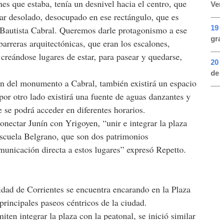
es que estaba, tenía un desnivel hacia el centro, que
Ve
ar desolado, desocupado en ese rectángulo, que es
19
Bautista Cabral. Queremos darle protagonismo a ese
gr
barreras arquitectónicas, que eran los escalones,
creándose lugares de estar, para pasear y quedarse,
20
de
ón del monumento a Cabral, también existirá un espacio
por otro lado existirá una fuente de aguas danzantes y
e se podrá acceder en diferentes horarios.
onectar Junín con Yrigoyen, “unir e integrar la plaza
 Escuela Belgrano, que son dos patrimonios
unicación directa a estos lugares” expresó Repetto.
dad de Corrientes se encuentra encarando en la Plaza
principales paseos céntricos de la ciudad.
ten integrar la plaza con la peatonal, se inició similar