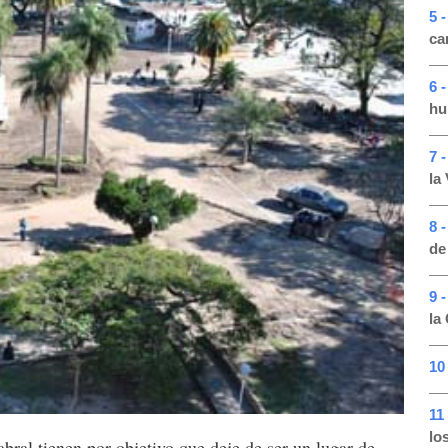
5 
ca
6 
hu
7 
la
8 
de
9 
la
10
11
lo
abral tienen por objetivo que deje de ser un lugar de