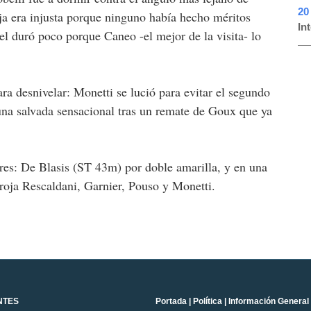
20
ja era injusta porque ninguno había hecho méritos
In
vel duró poco porque Caneo -el mejor de la visita- lo
a desnivelar: Monetti se lució para evitar el segundo
 una salvada sensacional tras un remate de Goux que ya
ores: De Blasis (ST 43m) por doble amarilla, y en una
 roja Rescaldani, Garnier, Pouso y Monetti.
NTES
Portada
|
Política
|
Información General