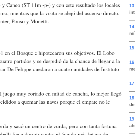
y Caneo (ST 11m -p-) y con este resultado los locales
13
mo, mientras que la visita se alejó del ascenso directo.
in
nier, Pouso y Monetti.
14
mí
15
 en el Bosque e hipotecaron sus objetivos. El Lobo
uatro partidos y se despidió de la chance de llegar a la
16
ar De Felippe quedaron a cuatro unidades de Instituto
me
17
l juego muy cortado en mitad de cancha, lo mejor llegó
18
ididos a quemar las naves porque el empate no le
de
19
erda y sacó un centro de zurda, pero con tanta fortuna
ah
tobelli fue a dormir contra el ángulo más lejano de