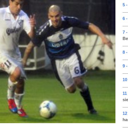
5 -
6 -
7 
Be
8 -
9 -
10
11
si
12
ha