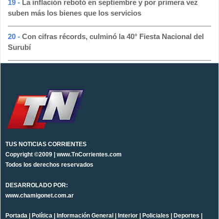
19 -
La inflación rebotó en septiembre y por primera vez
suben más los bienes que los servicios
20 -
Con cifras récords, culminó la 40° Fiesta Nacional del
Surubí
TUS NOTICIAS CORRIENTES
Copyright ©2009 | www.TnCorrientes.com
Todos los derechos reservados
DESARROLADO POR:
www.chamigonet.com.ar
Portada
|
Política
|
Información General
|
Interior
|
Policiales
|
Deportes
|