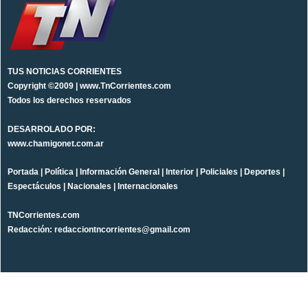
TUS NOTICIAS CORRIENTES
Copyright ©2009 | www.TnCorrientes.com
Todos los derechos reservados
DESARROLADO POR:
www.chamigonet.com.ar
Portada
|
Política
|
Información General
|
Interior
|
Policiales
|
Deportes
|
Espectáculos
|
Nacionales
|
Internacionales
TNCorrientes.com
Redacción: redacciontncorrientes@gmail.com